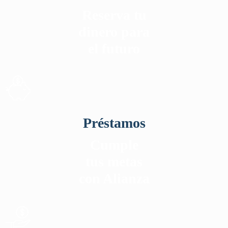
Reserva tu
dinero para
el futuro
Préstamos
Cumple
tus metas
con Alianza