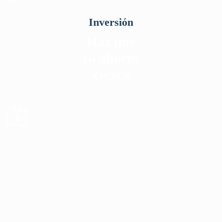
Inversión
Haz que
tu ahorro
crezca