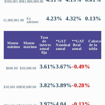
$500,001.00
$1,000,000.00
4.23%
4.32%
0.13%
En
$1,000,001.00
adelante
Tasa
de
*GAT
**GAT
Cabecera
Monto
Monto
interes
Nominal
Real
de la
mínimo
máximo
anual
anual
anual
tabla
fija
3.61%
3.67%
-0.49%
$600.00
$10,000.00
3.82%
3.89%
-0.28%
$10,001.00
$50,000.00
3.97%
4.04
-0.13%