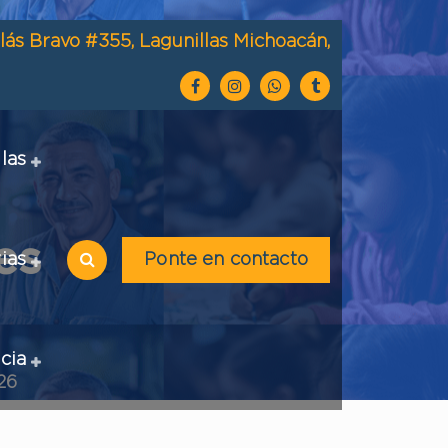
lás Bravo #355, Lagunillas Michoacán,
las
es
ias
Ponte en contacto
cia
26