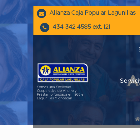
Alianza Caja Popular Lagunillas
434 342 4585 ext. 121
A
Servic
Somos una Sociedad
Cooperativa de Ahorro y
Préstamo fundada en 1965 en
Lagunillas Michoacán