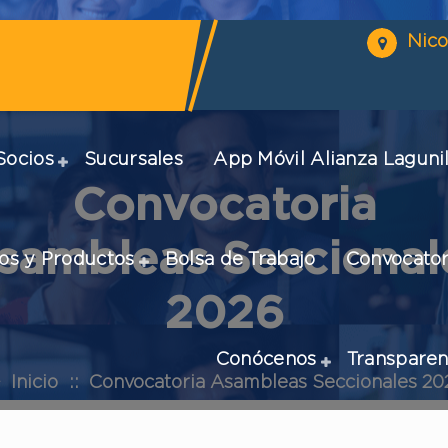
Nico
Socios
Sucursales
App Móvil Alianza Lagunil
Convocatoria
sambleas Seccional
ios y Productos
Bolsa de Trabajo
Convocator
2026
Conócenos
Transparen
Inicio
::
Convocatoria Asambleas Seccionales 20