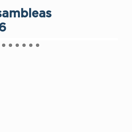
sambleas
6