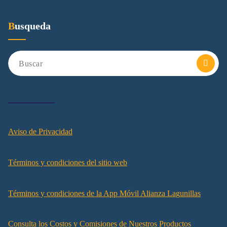
Busqueda
Aviso de Privacidad
Términos y condiciones del sitio web
Términos y condiciones de la App
Móvil
A
l
i
a
n
z
a
L
a
g
u
n
i
l
l
a
s
Consulta los Costos y Comisiones de Nuestros Productos