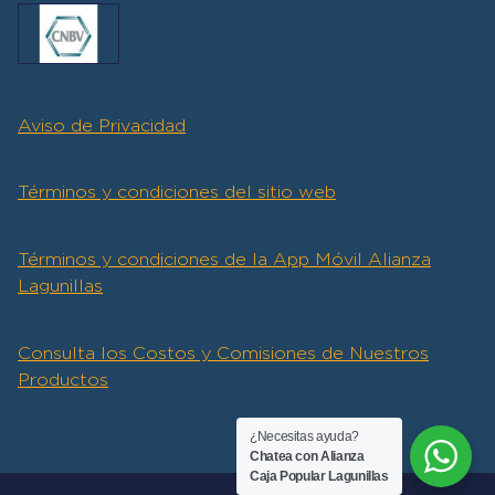
Aviso de Privacidad
Términos y condiciones del sitio web
Términos y condiciones de la App
Móvil
A
l
i
a
n
z
a
L
a
g
u
n
i
l
l
a
s
Consulta los Costos y Comisiones de Nuestros
Productos
¿Necesitas ayuda?
Chatea con Alianza
Caja Popular Lagunillas